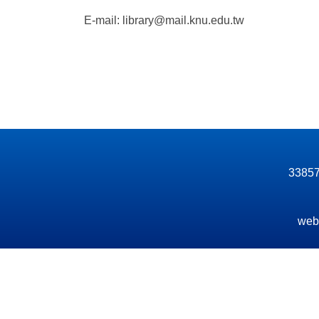
E-mail: library@mail.knu.edu.tw
33857
web