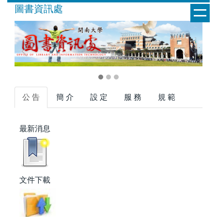
跳
圖書資訊處
到
主
要
內
容
區
公 告
簡 介
設 定
服 務
規 範
最新消息
文件下載