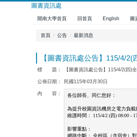
跳
圖書資訊處
到
開南大學首頁
回首頁
English
圖
主
要
內
首頁
公告
最新消息
容
區
【圖書資訊處公告】115/4/
標 題：
【圖書資訊處公告】115/4/2(四
公佈日期：
民國115年03月30日
內 容：
各位師長、同仁您好：

為提升校園資訊機房之電力負載
維護時間： 115/4/2 (四) 08:00 - 17:
影響重點：

網路中斷： 全校區（含宿舍）對