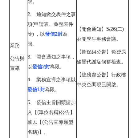
限。
2. 通知繳交表件之事
項(申請表、彙整表件
【開會通知】5/26(二)
等) ，以
發信2封
為
召開學生事務會議。
限。
業務
【衛保組公告】免費尿
3. 開會通知之事項，
公告與
酸暨代謝症候群檢查。
以
發信2封
為限。
宣導
【總務處公告】行政樓
4. 業務宣導之事項以
中央空調現已開啟。
發信1封
為限。
5. 發信主旨開頭請加
入【(單位名稱)公告】
或以【(公告宣導類型
名稱)】。