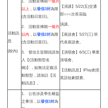
1. 活動宣傳期
一個月
【演講】5/22(五)交通
以上
，以
發信3封
為限
部○○○次長蒞臨
(含活動日當日)。
演講。
2. 活動宣傳期
一個月
活動訊
以內
，以
發信2封
為限
【座談會】5/27(三) 班
息
(含活動日當日)。
代表座談會。
(校內)
3. 發信主旨開頭請加
【演唱會】6/3(三) 畢業
入【(活動類型名
演場會。
稱)】，如無法定義活
【活動訊息】
IPlay
創意
動類型，請加註【活
英語短劇競賽。
動訊息】。
1. 公告涉及學生權益
之事項，以
發信3封
為