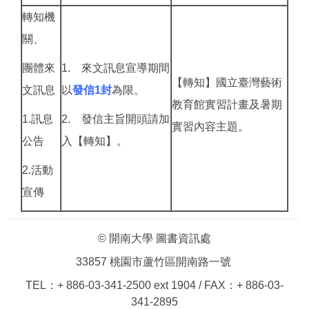
轉知機
關、
團體來
1. 來文訊息宣導期間
【轉知】國立臺灣藝術
文訊息
以
發信1封
為限。
教育館實習計畫及暑期
1.訊息
2. 發信主旨開頭請加
實習內容主題。
公告
入【轉知】。
2.活動
宣傳
© 開南大學 圖書資訊處
33857 桃園市蘆竹區開南路一號
TEL：+ 886-03-341-2500 ext 1904 / FAX：+ 886-03-
341-2895