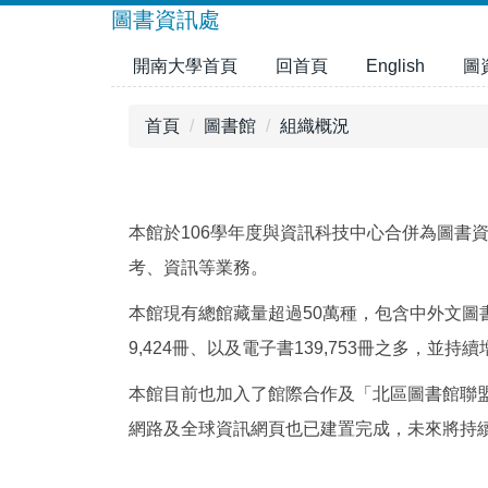
跳
圖書資訊處
到
開南大學首頁
回首頁
English
圖
主
要
內
首頁
圖書館
組織概況
容
區
本館於106學年度與資訊科技中心合併為圖書
考、資訊等業務。
本館現有總館藏量超過50萬種，包含中外文圖書及
9,424冊、以及電子書139,753冊之多，並持續增
本館目前也加入了館際合作及「北區圖書館聯
網路及全球資訊網頁也已建置完成，未來將持