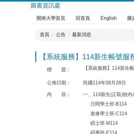
跳
圖書資訊處
到
開南大學首頁
回首頁
English
圖
主
要
內
首頁
公告
最新消息
容
區
【系統服務】114新生帳號服
【系統服務】114新生
標 題：
公佈日期：
民國114年08月28日
內 容：
一、114新生(正取)校
日間學士班-B114
進修學士班-C114
碩士班-M114
碩專班-E114