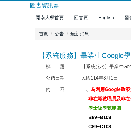
跳
圖書資訊處
到
開南大學首頁
回首頁
English
圖
主
要
內
首頁
公告
最新消息
容
區
【系統服務】畢業生Google學術
標 題：
【系統服務】畢業生Goog
公佈日期：
民國114年8月1日
內 容：
一、
為因應Google
非在職教職員及非在學
學士級學號範圍
B89~B108
C89~C108