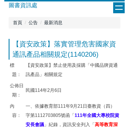
跳
圖書資訊處
到
主
首頁
公告
最新消息
要
內
容
【資安政策】落實管理危害國家資
區
通訊產品相關規定(1140206)
標
【資安政策】禁止使用及採購「中國品牌資通
題：
訊產品」相關規定
公佈日
民國114年2月6日
期：
內
一、依據教育部111年9月21日臺教資（四）
容：
字第1112703805號函「
111年全國大專校院資
安長會議
」紀錄，資訊安全列入「
高等教育深