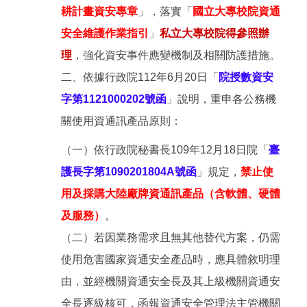
耕計畫資安專章
」，落實「
國立大專校院資通
安全維護作業指引
」
私立大專校院得參照辦
理
，強化資安事件應變機制及相關防護措施。
二、依據行政院112年6月20日「
院授數資安
字第1121000202號函
」
說明，重申各公務機
關使用資通訊產品原則：
（一）依行政院秘書長109年12月18日院「
臺
護長字第1090201804A號函
」
規定，
禁止使
用及採購大陸廠牌資通訊產品（含軟體、硬體
及服務）
。
（二）若因業務需求且無其他替代方案，仍需
使用危害國家資通安全產品時，應具體敘明理
由，並經機關資通安全長及其上級機關資通安
全長逐級核可，函報資通安全管理法主管機關