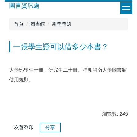
跳
圖書資訊處
到
主
首頁
圖書館
常問問題
要
內
容
一張學生證可以借多少本書？
區
大學部學生十冊，研究生二十冊。詳見開南大學圖書館
使用規則。
瀏覽數:
245
友善列印
分享