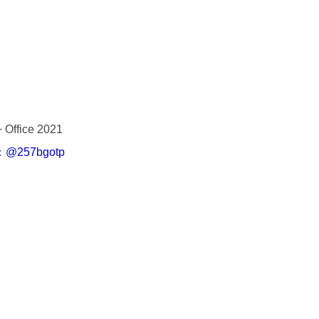
ice 2021
D：@257bgotp